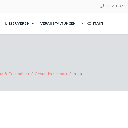
0 64 08 / 5
">
UNSER VEREIN
VERANSTALTUNGEN
KONTAKT
a & Gesundheit
Gesundheitssport
Yoga